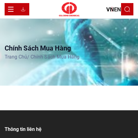
VN
EN
C
h
í
n
h
S
á
c
h
M
u
a
H
à
n
g
Chính Sách Mua Hàng
Trang Chủ
Thông tin liên hệ