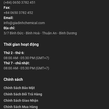
(+84) 0650 3782 451
thiết kế để giảm thiểu tác động
Fax:
đến môi trường, giúp các
+84 0650 3782 452
doanh nghiệp thực hiện công
Email:
việc của họ một cách bền
info@giadinhchemical.com
vững.
Địa chỉ:
3/7 Bình Đức - Bình Hoà - Thuận An - Bình Dương
Thời gian hoạt động
Thứ 2 - thứ 6:
08:00 AM - 05:30 PM (GMT+7)
Thứ 7 - chủ nhật:
08:00 AM - 05:30 PM (GMT+7)
Chính sách
Chính Sách Bảo Mật
Chính Sách Đổi Trả Hàng
Chính Sách Giao Nhận
Chính Sách Mua Hàng