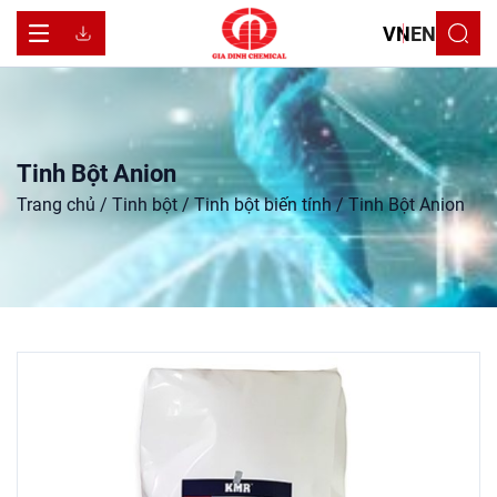
VN
EN
T
i
n
h
B
ộ
t
A
n
i
o
n
Trang chủ
/
Tinh bột
/
Tinh bột biến tính
/ Tinh Bột Anion