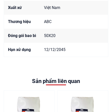
Xuất xứ
Việt Nam
Thương hiệu
ABC
Đóng gói bao bì
50X20
Hạn xử dụng
12/12/2045
S
ả
n
p
h
ẩ
m
l
i
ê
n
q
u
a
n