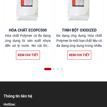
HÓA CHẤT ECOPC500
TINH BỘT OXIDIZED
Hóa chất Polymer có đa dạng
Đa dạng ứng dụng: Hóa chất
ứng dụng từ sản xuất nhựa
Polymer là một loại chất liệu có
đến xử lý nước. Nó cải thiện
đa dạng ứng dụng trong nhiều
hiệu suất và chất lượng sản
ngành công nghiệp khác nhau
xuất, giảm chi phí và bảo vệ
Cải thiện hiệu suất: Sản phẩm
môi trường. Tính linh hoạt cao
hóa chất Polymer giúp cải
cho phép điều chỉnh để đáp
thiện hiệu suất và chất lượng
ứng nhu cầu cụ thể của từng
sản xuất trong các quy trình
ứng dụng
công nghiệp
Giảm chi phí: giúp giảm chi phí
sản xuất và vận hành nhờ vào
khả năng tăng cường hiệu quả
Thông tin liên hệ
của quy trình công nghiệp.
Bảo vệ môi trường: Một số sản
Hotline:
phẩm hóa chất Polymer được